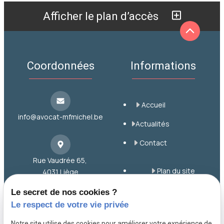
Afficher le plan d’accès
Coordonnées
Informations
Accueil
info@avocat-mfmichel.be
Actualités
Contact
Rue Vaudrée 65,
Plan du site
4031 Liège
Mentions légales
Le secret de nos cookies ?
Le respect de votre vie privée
Politique de
+32 43 65 00 12
confidentialité
Notre site utilise des cookies pour améliorer votre expérience de