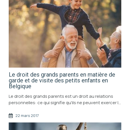
Le droit des grands parents en matière de
garde et de visite des petits enfants en
Belgique
Le droit des grands parents est un droit au relations
personnelles: ce qui signifie qu'ils ne peuvent exercer le
droit à l'éducation et ne peuvent solliciter
l'hébergement principal de ...
22 mars 2017