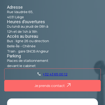
Adresse
Rue Vaudrée 65,
4031 Liège
Heures d’ouvertures
Du lundi au jeudi de 08h à
12h et de 14h à 18h
Accès au bureau
Bus : ligne 26 ou direction
Belle-Île - Chênée
Train : gare SNCB Angleur
Parking
Places de stationnement
devant le cabinet
+32 43 65 00 12
phone
Je prends contact