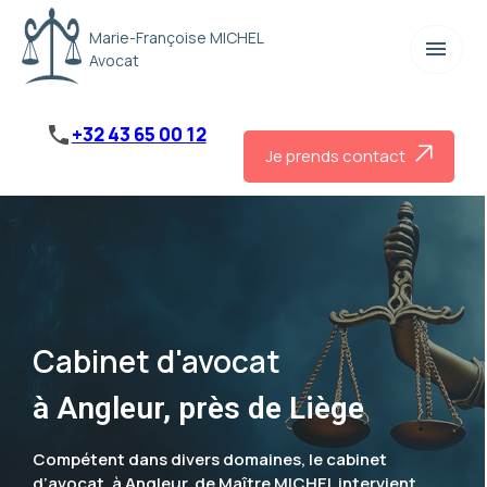
Panneau de gestion des cookies
Marie-Françoise MICHEL
menu
Avocat
phone
+32 43 65 00 12
Je prends contact
Cabinet d'avocat
à Angleur, près de Liège
Compétent dans divers domaines, le cabinet
d’avocat, à Angleur, de Maître MICHEL intervient