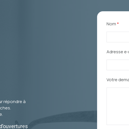
Nom
*
Adresse e-
Votre dem
ur répondre à
ches.
e.
d’ouvertures