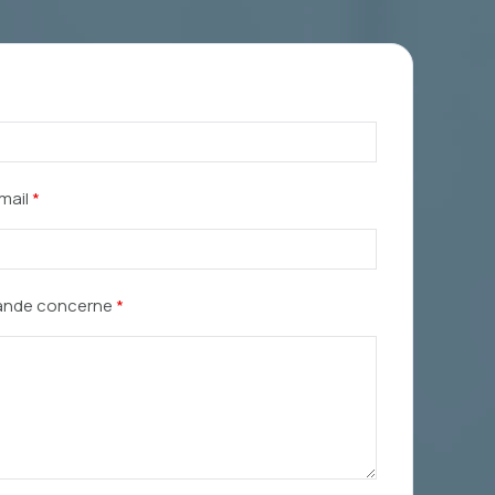
mail
*
ande concerne
*