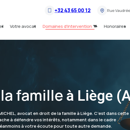
+32 43 65 00 12
Rue Vaudrée
il
Votre avocat
Domaines d'intervention
Honoraires
la famille
à Liège (
 MICHEL, avocat en droit de la famille à Liège. C’est dans cette
attache à défendre vos intérêts, notamment dans le cadre
e néanmoins à votre écoute pour toute autre demande.