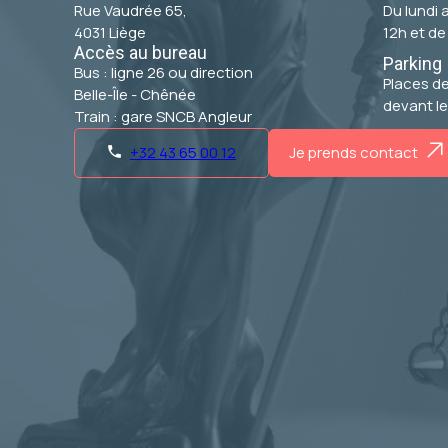
Rue Vaudrée 65,
Du lundi 
4031 Liège
12h et de
Accès au bureau
Parking
Bus : ligne 26 ou direction
Places d
Belle-Île - Chênée
devant le
Train : gare SNCB Angleur
+32 43 65 00 12
Je prends contact
phone