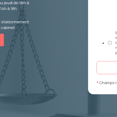
au jeudi de 08h à
 14h à 18h
e stationnement
 cabinet
i
l
*
Champs r