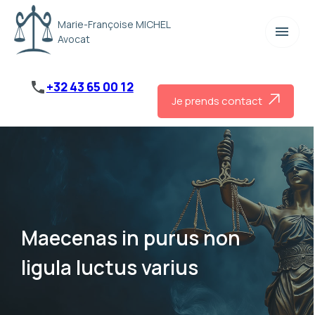
Panneau de gestion des cookies
Marie-Françoise MICHEL
menu
Avocat
phone
+32 43 65 00 12
Je prends contact
Maecenas in purus non
ligula luctus varius