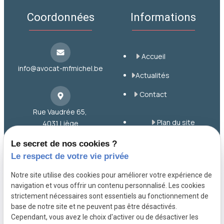
Coordonnées
Informations
Accueil
info@avocat-mfmichel.be
Actualités
Contact
Rue Vaudrée 65,
Plan du site
4031 Liège
Mentions légales
Le secret de nos cookies ?
Le respect de votre vie privée
Politique de
+32 43 65 00 12
confidentialité
Notre site utilise des cookies pour améliorer votre expérience de
navigation et vous offrir un contenu personnalisé. Les cookies
Gestion des cookies
strictement nécessaires sont essentiels au fonctionnement de
base de notre site et ne peuvent pas être désactivés.
A propos
Cependant, vous avez le choix d'activer ou de désactiver les